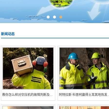
新闻动态
教你怎么样对空压机的故障判断及排除方法
阿特拉斯·科普柯赢得