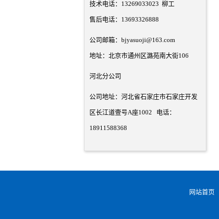
技术电话：13269033023 柳工
售后电话：13693326888
公司邮箱：bjyasuoji@163.com
地址：北京市通州区潞苑南大街106
河北分公司
公司地址：河北省石家庄市石家庄开发
区长江道壹号A座1002 电话：
18911588368
网站首页