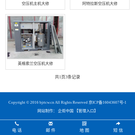
空压机主机大修
阿特拉斯空压机大修
英格索兰空压机大修
共
1
页
3
条记录
Copyright © 2016 bjrtcw.cn All Rights Reserved
京ICP备16043607号-1
网站制作：
企炬中国
【管理入口】
电 话
邮 件
地 图
短 信