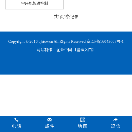
空压机智联控制
共
1
页
1
条记录
Copyright © 2016 bjrtcw.cn All Rights Reserved
京ICP备16043607号-1
网站制作：
企炬中国
【管理入口】
电 话
邮 件
地 图
短 信