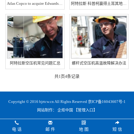
Atlas Copco to acquire Edwards, expanding into process vacuu
阿特拉斯·科普柯赢得土耳其地热发电厂的订单
阿特拉斯空压机常见问题汇总
螺杆式空压机高温故障解决办法
共
1
页
4
条记录
Copyright © 2016 bjrtcw.cn All Rights Reserved
京ICP备16043607号-1
网站制作：
企炬中国
【管理入口】
电 话
邮 件
地 图
短 信